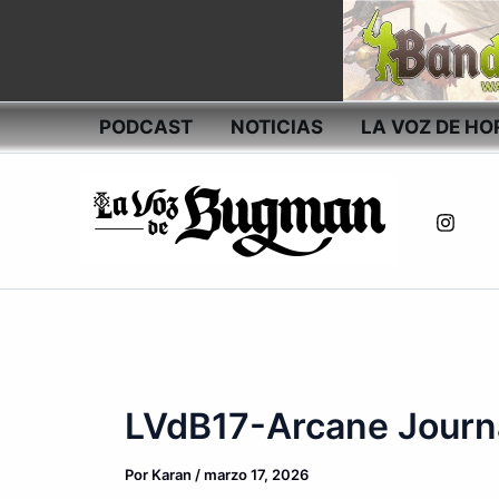
Ir
al
contenido
PODCAST
NOTICIAS
LA VOZ DE HO
LVdB17-Arcane Journa
Por
Karan
/
marzo 17, 2026