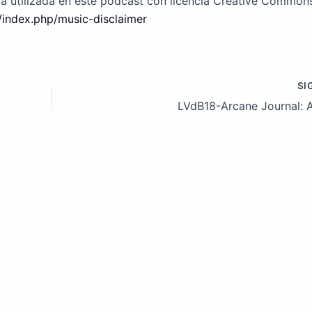
ca utilizada en este podcast con licencia Creative Common
index.php/music-disclaimer
SI
LVdB18-Arcane Journal: A