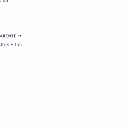
s en
GUIENTE
ltos Elfos