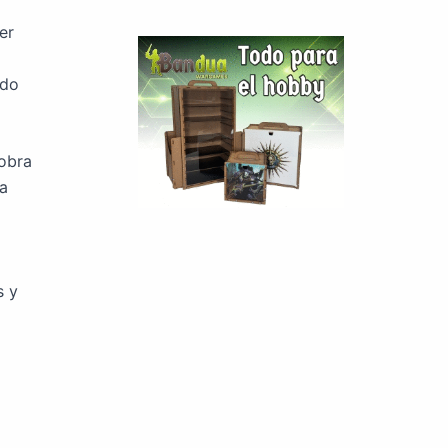
er
ndo
obra
la
s y